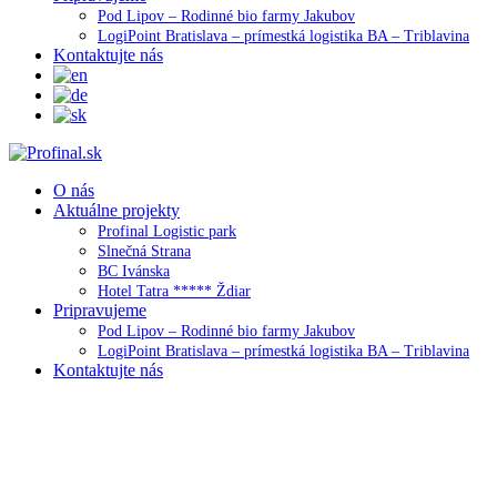
Pod Lipov – Rodinné bio farmy Jakubov
LogiPoint Bratislava – prímestká logistika BA – Triblavina
Kontaktujte nás
O nás
Aktuálne projekty
Profinal Logistic park
Slnečná Strana
BC Ivánska
Hotel Tatra ***** Ždiar
Pripravujeme
Pod Lipov – Rodinné bio farmy Jakubov
LogiPoint Bratislava – prímestká logistika BA – Triblavina
Kontaktujte nás