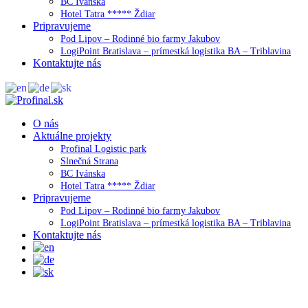
BC Ivánska
Hotel Tatra ***** Ždiar
Pripravujeme
Pod Lipov – Rodinné bio farmy Jakubov
LogiPoint Bratislava – prímestká logistika BA – Triblavina
Kontaktujte nás
O nás
Aktuálne projekty
Profinal Logistic park
Slnečná Strana
BC Ivánska
Hotel Tatra ***** Ždiar
Pripravujeme
Pod Lipov – Rodinné bio farmy Jakubov
LogiPoint Bratislava – prímestká logistika BA – Triblavina
Kontaktujte nás