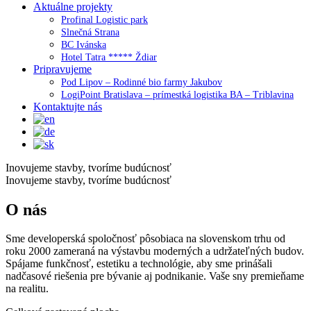
Aktuálne projekty
Profinal Logistic park
Slnečná Strana
BC Ivánska
Hotel Tatra ***** Ždiar
Pripravujeme
Pod Lipov – Rodinné bio farmy Jakubov
LogiPoint Bratislava – prímestká logistika BA – Triblavina
Kontaktujte nás
Inovujeme stavby, tvoríme budúcnosť
Inovujeme stavby, tvoríme budúcnosť
O nás
Sme developerská spoločnosť pôsobiaca na slovenskom trhu od
roku 2000 zameraná na výstavbu moderných a udržateľných budov.
Spájame funkčnosť, estetiku a technológie, aby sme prinášali
nadčasové riešenia pre bývanie aj podnikanie. Vaše sny premieňame
na realitu.