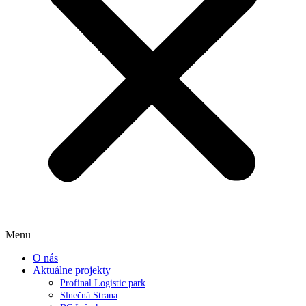
Menu
O nás
Aktuálne projekty
Profinal Logistic park
Slnečná Strana