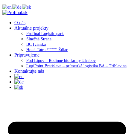
O nás
Aktuálne projekty
Profinal Logistic park
Slnečná Strana
BC Ivánska
Hotel Tatra ***** Ždiar
Pripravujeme
Pod Lipov – Rodinné bio farmy Jakubov
LogiPoint Bratislava – prímestká logistika BA – Triblavina
Kontaktujte nás