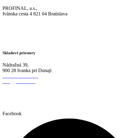
PROFINAL, a.s.,
Ivánska cesta 4 821 04 Bratislava
+421 911 257 252
profinal@profinal.sk
+421 911 257 252
profinal@profinal.sk
Skladové priestory
Nádražná 39,
900 28 Ivanka pri Dunaji
+421 911 257 251
info@profinal.sk
+421 911 257 251
info@profinal.sk
Facebook