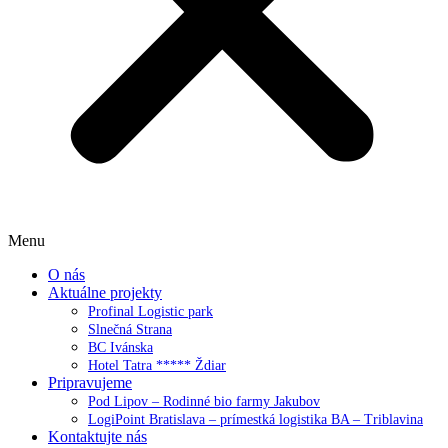
Menu
O nás
Aktuálne projekty
Profinal Logistic park
Slnečná Strana
BC Ivánska
Hotel Tatra ***** Ždiar
Pripravujeme
Pod Lipov – Rodinné bio farmy Jakubov
LogiPoint Bratislava – prímestká logistika BA – Triblavina
Kontaktujte nás