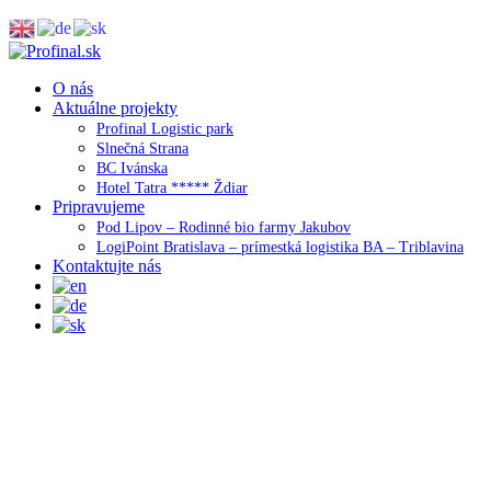
O nás
Aktuálne projekty
Profinal Logistic park
Slnečná Strana
BC Ivánska
Hotel Tatra ***** Ždiar
Pripravujeme
Pod Lipov – Rodinné bio farmy Jakubov
LogiPoint Bratislava – prímestká logistika BA – Triblavina
Kontaktujte nás