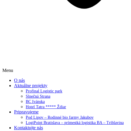
Menu
O nás
Aktuálne projekty
Profinal Logistic park
Slnečná Strana
BC Ivánska
Hotel Tatra ***** Ždiar
Pripravujeme
Pod Lipov – Rodinné bio farmy Jakubov
LogiPoint Bratislava – prímestká logistika BA – Triblavina
Kontaktujte nás