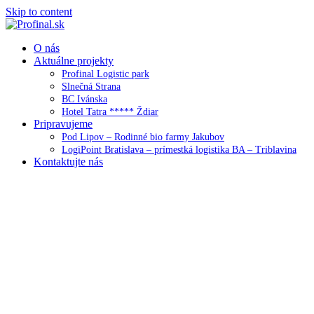
Skip to content
O nás
Aktuálne projekty
Profinal Logistic park
Slnečná Strana
BC Ivánska
Hotel Tatra ***** Ždiar
Pripravujeme
Pod Lipov – Rodinné bio farmy Jakubov
LogiPoint Bratislava – prímestká logistika BA – Triblavina
Kontaktujte nás